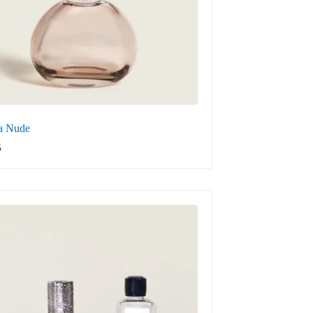
a Nude
5