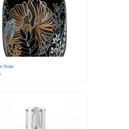
le Noire
0