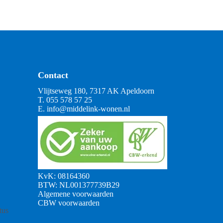
Contact
Vlijtseweg 180, 7317 AK Apeldoorn
T.
055 578 57 25
E.
info@middelink-wonen.nl
KvK: 08164360
BTW: NL001377739B29
Algemene voorwaarden
CBW voorwaarden
tus