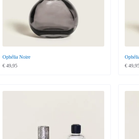
Ophélia Noire
Ophéli
€
49,95
€
49,9