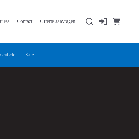
tures
Contact
Offerte aanvragen
Winkelwage
meubelen
Sale