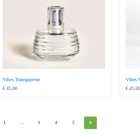
Vibes Transparente
Vibes 
€
45,00
€
45,0
1
…
3
4
5
6