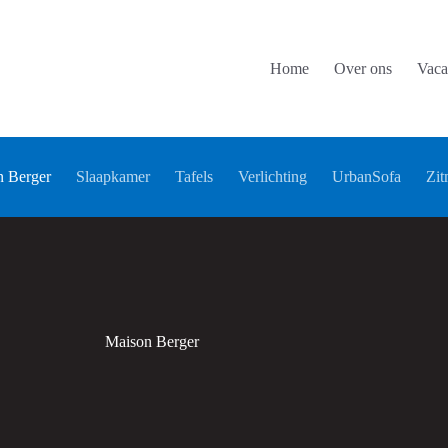
Home
Over ons
Vaca
 Berger
Slaapkamer
Tafels
Verlichting
UrbanSofa
Zit
Maison Berger