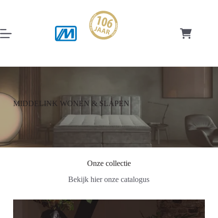
Ga
naar
de
inhoud
Winkelwag
MIDDELINK WONEN & SLAPEN
Onze collectie
Bekijk hier onze catalogus