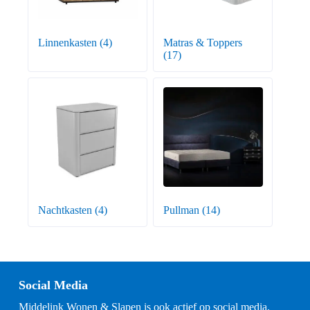
Linnenkasten
(4)
Matras & Toppers
(17)
Nachtkasten
(4)
Pullman
(14)
Social Media
Middelink Wonen & Slapen is ook actief op social media.