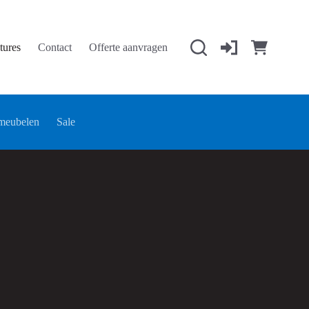
tures
Contact
Offerte aanvragen
Winkelwage
meubelen
Sale