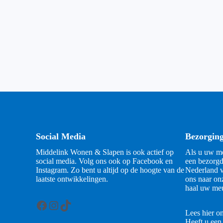
Social Media
Bezorgin
Middelink Wonen & Slapen is ook actief op
Als u uw me
social media. Volg ons ook op Facebook en
een bezorgd
Instagram. Zo bent u altijd op de hoogte van de
Nederland v
laatste ontwikkelingen.
ons naar on
haal uw meu
Facebook
Instagram
TikTok
Lees hier o
Heeft u een