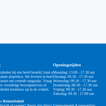
g
Openingstijden
ubelen bij ons heeft besteld, kunt u
Maandag: 13.00 - 17.30 uur
atum afspreken. We leveren in heel
Dinsdag: 09.30 - 17.30 uur
anuit ons centrale magazijn. Vraag
Woensdag: 09.30 - 17.30 uur
ze voordelige bezorgtarieven of
Donderdag: 09.30 - 17.30 uur
belen kosteloos op in de winkel.
Vrijdag: 09.30 - 17.30 uur
Zaterdag: 09.30 - 17.00 uur
ns
Retourbeleid
 klacht of vragen? Neem dan direct
Eerstvolgende Koopzondag: