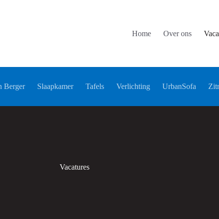
Home
Over ons
Vaca
 Berger
Slaapkamer
Tafels
Verlichting
UrbanSofa
Zit
Vacatures