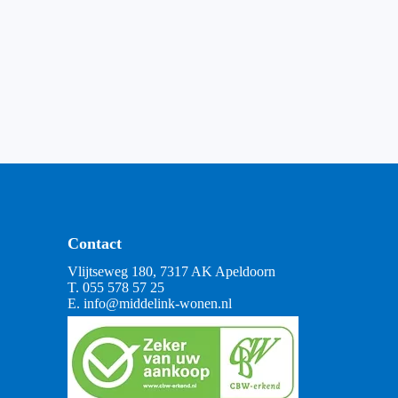
Contact
Vlijtseweg 180, 7317 AK Apeldoorn
T.
055 578 57 25
E.
info@middelink-wonen.nl