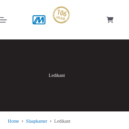
Ga
naar
de
inhoud
Winkelwag
Ledikant
Home
Slaapkamer
Ledikant