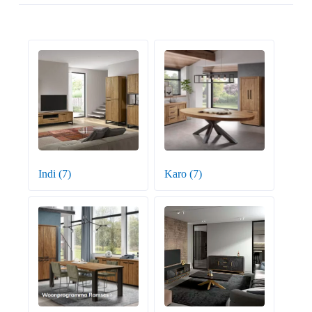
Indi
(7)
Karo
(7)