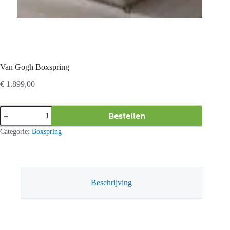
Van Gogh Boxspring
€
1.899,00
Van
Bestellen
Gogh
Boxspring
Categorie:
Boxspring
aantal
Beschrijving