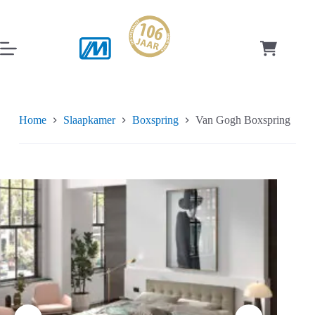
Ga
naar
de
inhoud
Winkelwag
Home
Slaapkamer
Boxspring
Van Gogh Boxspring