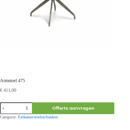
Armstoel 475
€
411,00
Armstoel
Offerte aanvragen
475
aantal
Categorie:
Eetkamerstoelen/banken