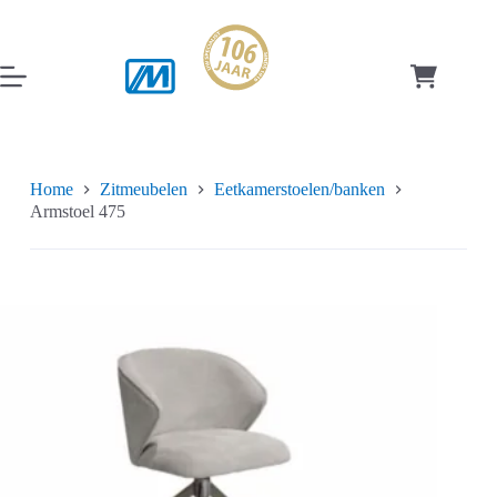
Ga
naar
de
inhoud
Winkelwag
Home
Zitmeubelen
Eetkamerstoelen/banken
Armstoel 475