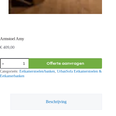
Armstoel Amy
€
409,00
Armstoel
Offerte aanvragen
Amy
aantal
Categorieën:
Eetkamerstoelen/banken
,
UrbanSofa Eetkamerstoelen &
Eetkamerbanken
Beschrijving