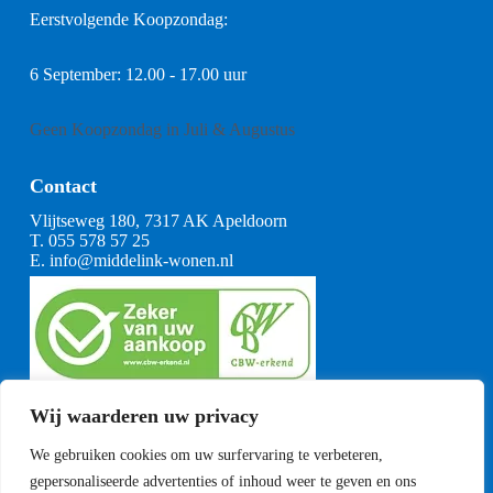
Eerstvolgende Koopzondag:
6 September: 12.00 - 17.00 uur
Geen Koopzondag in Juli & Augustus
Contact
Vlijtseweg 180, 7317 AK Apeldoorn
T.
055 578 57 25
E.
info@middelink-wonen.nl
KvK: 08164360
Wij waarderen uw privacy
BTW: NL001377739B29
Algemene voorwaarden
We gebruiken cookies om uw surfervaring te verbeteren,
CBW voorwaarden
gepersonaliseerde advertenties of inhoud weer te geven en ons