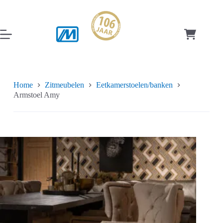
Ga
naar
de
inhoud
Winkelwag
Home
Zitmeubelen
Eetkamerstoelen/banken
Armstoel Amy