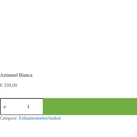
Armstoel Bianca
€
339,00
Armstoel
Bianca
aantal
Categorie:
Eetkamerstoelen/banken