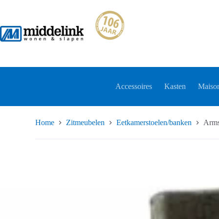
Ga
naar
de
inhoud
Accessoires
Kasten
Maison
Home
Zitmeubelen
Eetkamerstoelen/banken
Arms