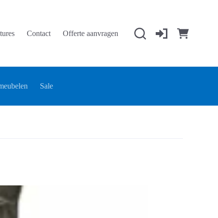
tures
Contact
Offerte aanvragen
Winkelwage
meubelen
Sale