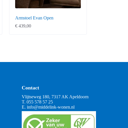
Armstoel Evan Open
€
439,00
Contact
Vlijtseweg 180, 7317 AK Apeldoorn
T.
055 578 57 25
E.
info@middelink-wonen.nl