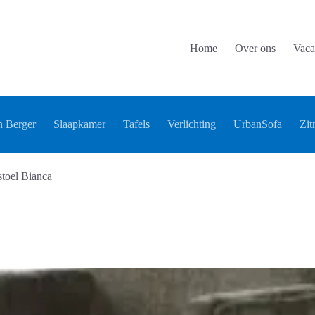
Home
Over ons
Vaca
 Berger
Slaapkamer
Tafels
Verlichting
UrbanSofa
Zit
toel Bianca