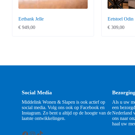
Eetbank Jelle
Eetstoel Odin
€
949,00
€
309,00
Social Media
Bezorgin
Middelink Wonen & Slapen is ook actief op
Als u uw me
social media. Volg ons ook op Facebook en
een bezorgd
Instagram. Zo bent u altijd op de hoogte van de
Nederland v
laatste ontwikkelingen.
ons naar on
haal uw meu
Facebook
Instagram
TikTok