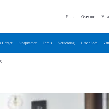
Home
Over ons
Vaca
 Berger
Slaapkamer
Tafels
Verlichting
UrbanSofa
Zit
g