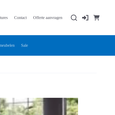
tures
Contact
Offerte aanvragen
Winkelwage
meubelen
Sale