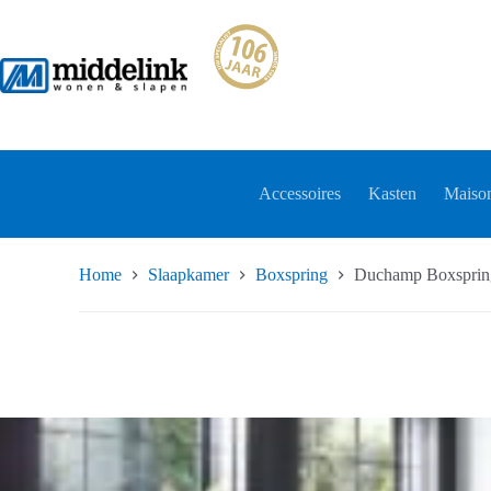
Ga
naar
de
inhoud
Accessoires
Kasten
Maison
Home
Slaapkamer
Boxspring
Duchamp Boxsprin