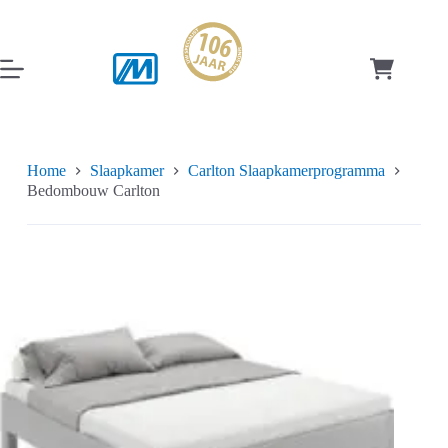
Ga
naar
de
inhoud
Winkelwag
Home
Slaapkamer
Carlton Slaapkamerprogramma
Bedombouw Carlton