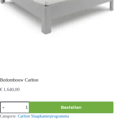
Bedombouw Carlton
€
1.640,00
Bedombouw
Bestellen
Carlton
aantal
Categorie:
Carlton Slaapkamerprogramma