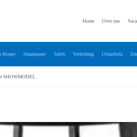
Home
Over ons
Vaca
 Berger
Slaapkamer
Tafels
Verlichting
UrbanSofa
Zit
edium SHOWMODEL