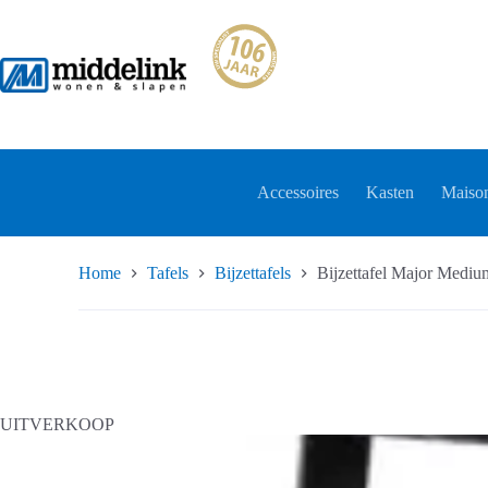
Ga
naar
de
inhoud
Accessoires
Kasten
Maison
Home
Tafels
Bijzettafels
Bijzettafel Major M
UITVERKOOP