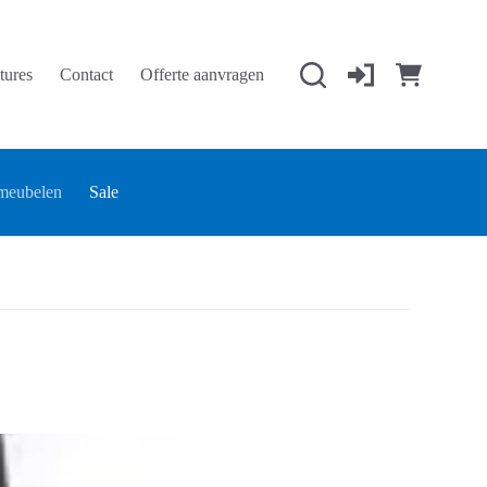
tures
Contact
Offerte aanvragen
Winkelwage
meubelen
Sale