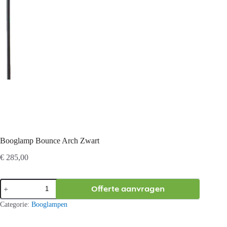
Booglamp Bounce Arch Zwart
€
285,00
Booglamp
Offerte aanvragen
Bounce
Arch
Categorie:
Booglampen
Zwart
aantal