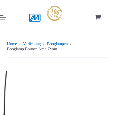
Ga
naar
de
inhoud
Winkelwag
Home
Verlichting
Booglampen
Booglamp Bounce Arch Zwart