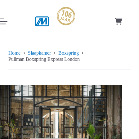
Ga
naar
de
inhoud
Winkelwag
Home
Slaapkamer
Boxspring
Pullman Boxspring Express London