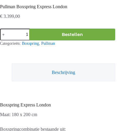
Pullman Boxspring Express London
€
3.399,00
Pullman
Bestellen
Boxspring
Express
Categorieën:
Boxspring
,
Pullman
London
aantal
Beschrijving
Boxspring Express London
Maat: 180 x 200 cm
Boxspringcombinatie bestaande uit: