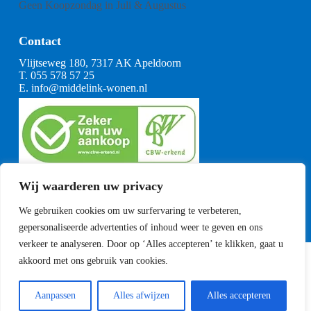
Geen Koopzondag in Juli & Augustus
Contact
Vlijtseweg 180, 7317 AK Apeldoorn
T.
055 578 57 25
E.
info@middelink-wonen.nl
KvK: 08164360
Wij waarderen uw privacy
BTW: NL001377739B29
Algemene voorwaarden
We gebruiken cookies om uw surfervaring te verbeteren,
CBW voorwaarden
gepersonaliseerde advertenties of inhoud weer te geven en ons
verkeer te analyseren. Door op ‘Alles accepteren’ te klikken, gaat u
akkoord met ons gebruik van cookies.
Copyright Middelink Wonen 2023
Privacyverklaring
Sitemap
Aanpassen
Alles afwijzen
Alles accepteren
Ontwikkeld door
Best4u Media