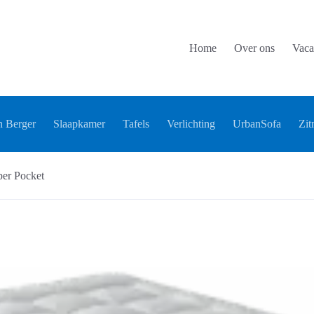
Home
Over ons
Vaca
 Berger
Slaapkamer
Tafels
Verlichting
UrbanSofa
Zit
er Pocket