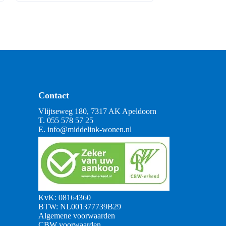
Contact
Vlijtseweg 180, 7317 AK Apeldoorn
T.
055 578 57 25
E.
info@middelink-wonen.nl
KvK: 08164360
BTW: NL001377739B29
Algemene voorwaarden
CBW voorwaarden