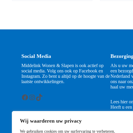
Social Media
Bezorgin
Middelink Wonen & Slapen is ook actief op
Als u uw me
social media. Volg ons ook op Facebook en
een bezorgd
Instagram. Zo bent u altijd op de hoogte van de
Nederland v
laatste ontwikkelingen.
ons naar on
haal uw meu
Facebook
Instagram
TikTok
Lees hier o
Heeft u een
contact met
Wij waarderen uw privacy
Contact
We gebruiken cookies om uw surfervaring te verbeteren,