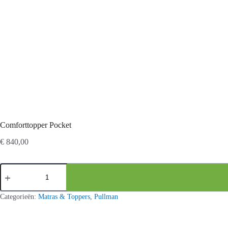
Comforttopper Pocket
€
840,00
Comforttopper
Pocket
aantal
Categorieën:
Matras & Toppers
,
Pullman