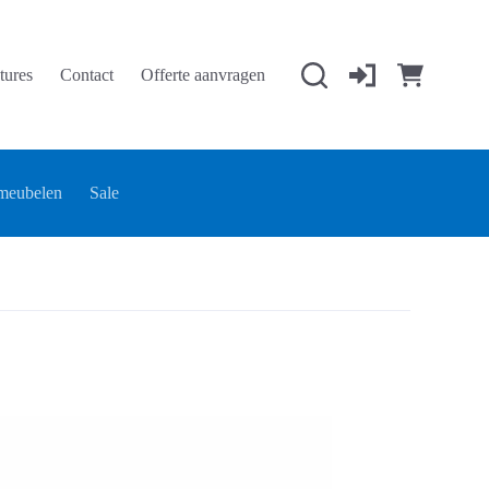
tures
Contact
Offerte aanvragen
Winkelwage
meubelen
Sale