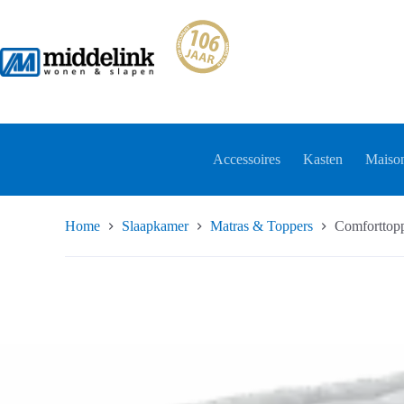
Ga
naar
de
inhoud
Accessoires
Kasten
Maison
Home
Slaapkamer
Matras & Toppers
Comforttopp