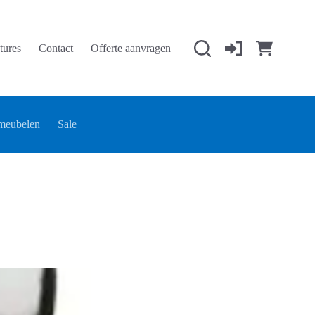
tures
Contact
Offerte aanvragen
Winkelwage
meubelen
Sale