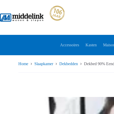
Ga
naar
de
inhoud
Accessoires
Kasten
Maison
Home
Slaapkamer
Dekbedden
Dekbed 90% Eend