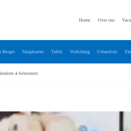
Home
Over ons
Vaca
 Berger
Slaapkamer
Tafels
Verlichting
UrbanSofa
Zit
endons 4-Seizoenen