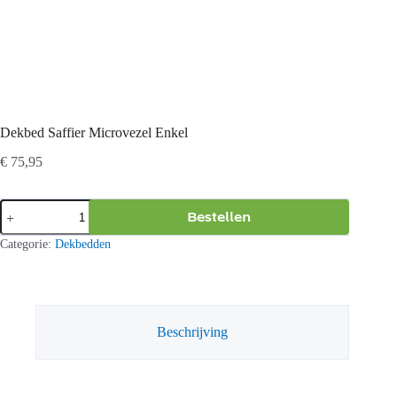
Dekbed Saffier Microvezel Enkel
€
75,95
Dekbed
Bestellen
Saffier
Microvezel
Categorie:
Dekbedden
Enkel
aantal
Beschrijving