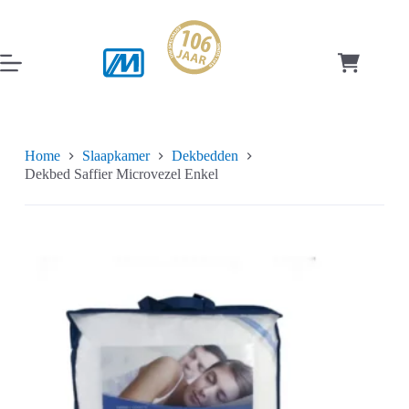
Ga
naar
de
inhoud
Winkelwag
Home
Slaapkamer
Dekbedden
Dekbed Saffier Microvezel Enkel