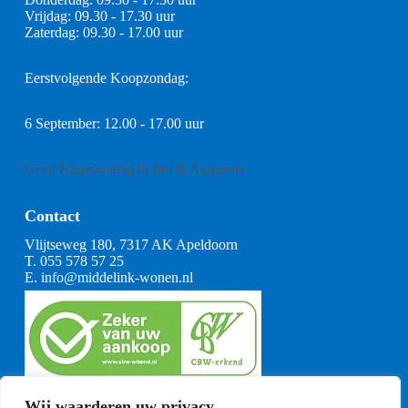
Vrijdag: 09.30 - 17.30 uur
Zaterdag: 09.30 - 17.00 uur
Eerstvolgende Koopzondag:
6 September: 12.00 - 17.00 uur
Geen Koopzondag in Juli & Augustus
Contact
Vlijtseweg 180, 7317 AK Apeldoorn
T.
055 578 57 25
E.
info@middelink-wonen.nl
KvK: 08164360
Wij waarderen uw privacy