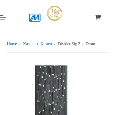
Ga
naar
de
inhoud
Winkelwag
Home
Kasten
Kasten
Divider Zig Zag Zwart