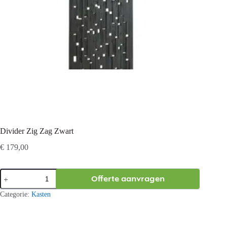
Divider Zig Zag Zwart
€
179,00
Divider
Offerte aanvragen
Zig
Zag
Categorie:
Kasten
Zwart
aantal