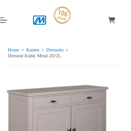
Ga
naar
de
inhoud
Winkelwag
Home
Kasten
Dressoirs
Dressoir Kubic Metal 2D/2L