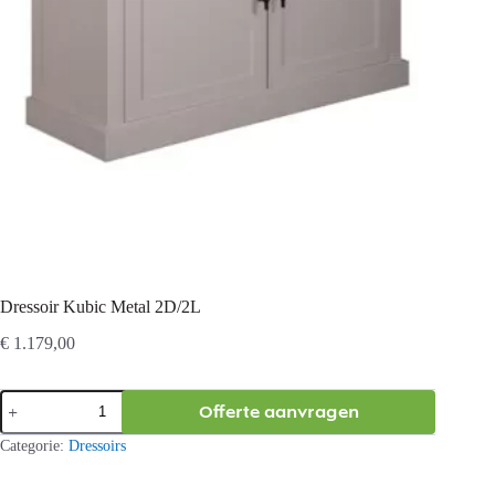
Dressoir Kubic Metal 2D/2L
€
1.179,00
Dressoir
Offerte aanvragen
Kubic
Metal
Categorie:
Dressoirs
2D/2L
aantal