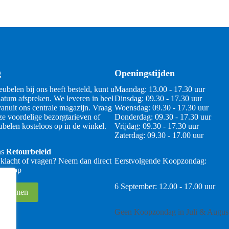
g
Openingstijden
ubelen bij ons heeft besteld, kunt u
Maandag: 13.00 - 17.30 uur
atum afspreken. We leveren in heel
Dinsdag: 09.30 - 17.30 uur
anuit ons centrale magazijn. Vraag
Woensdag: 09.30 - 17.30 uur
ze voordelige bezorgtarieven of
Donderdag: 09.30 - 17.30 uur
belen kosteloos op in de winkel.
Vrijdag: 09.30 - 17.30 uur
Zaterdag: 09.30 - 17.00 uur
ns
Retourbeleid
 klacht of vragen? Neem dan direct
Eerstvolgende Koopzondag:
 ons op
6 September: 12.00 - 17.00 uur
 opnemen
Geen Koopzondag in Juli & Augus