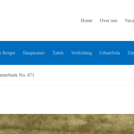
Home
Over ons
Vaca
 Berger
Slaapkamer
Tafels
Verlichting
UrbanSofa
Zit
amerbank No. 471