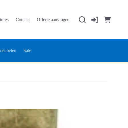
tures
Contact
Offerte aanvragen
Winkelwage
meubelen
Sale