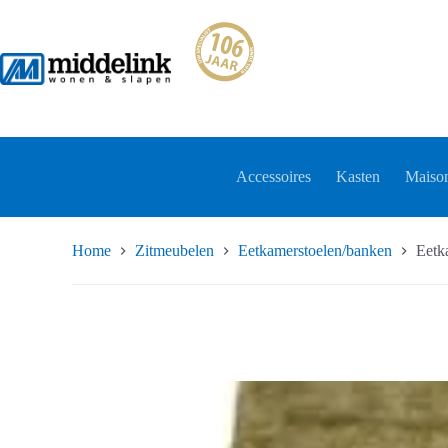
Ga
naar
de
inhoud
Accessoires
Kasten
Maison
Home
Zitmeubelen
Eetkamerstoelen/banken
Eetk