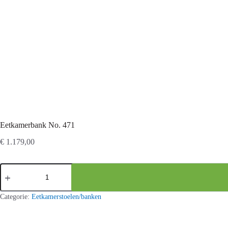
Eetkamerbank No. 471
€
1.179,00
Eetkamerbank
No.
471
aantal
Categorie:
Eetkamerstoelen/banken