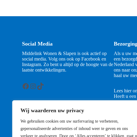
Social Media
Bezorgin
Middelink Wonen & Slapen is ook actief op
Als u uw me
social media. Volg ons ook op Facebook en
een bezorgd
Instagram. Zo bent u altijd op de hoogte van de
Nederland v
laatste ontwikkelingen.
ons naar on
haal uw meu
Facebook
Instagram
TikTok
Lees hier o
Heeft u een
contact met
Wij waarderen uw privacy
Contact
We gebruiken cookies om uw surfervaring te verbeteren,
gepersonaliseerde advertenties of inhoud weer te geven en ons
verkeer te analyseren. Door op ‘Alles accepteren’ te klikken, gaat u