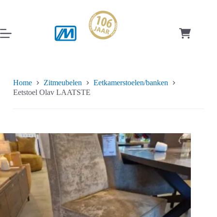
Ga
naar
de
inhoud
Winkelwag
Home
Zitmeubelen
Eetkamerstoelen/banken
Eetstoel Olav LAATSTE