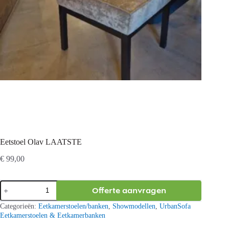
Eetstoel Olav LAATSTE
€
99,00
Eetstoel
Offerte aanvragen
Olav
LAATSTE
Categorieën:
Eetkamerstoelen/banken
,
Showmodellen
,
UrbanSofa
aantal
Eetkamerstoelen & Eetkamerbanken