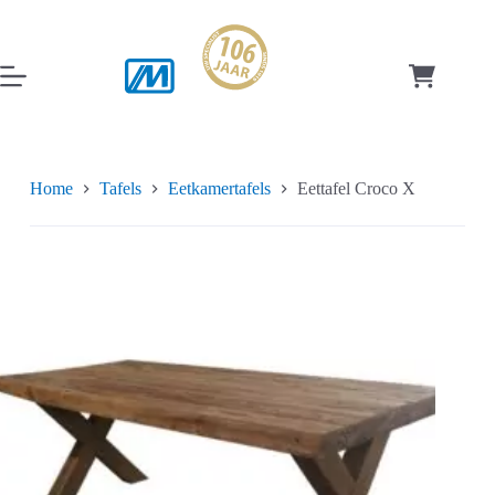
Ga
naar
de
inhoud
Winkelwag
Home
Tafels
Eetkamertafels
Eettafel Croco X