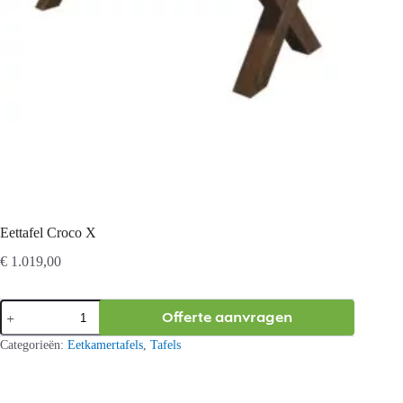
Eettafel Croco X
€
1.019,00
Eettafel
Offerte aanvragen
Croco
X
Categorieën:
Eetkamertafels
,
Tafels
aantal