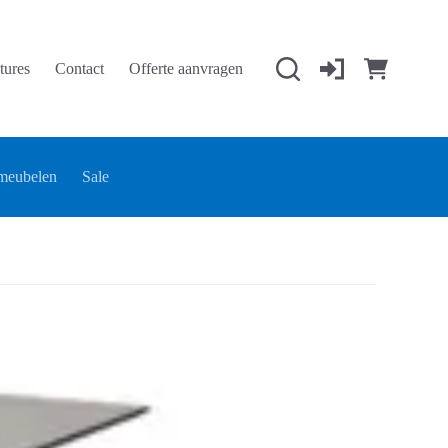
tures
Contact
Offerte aanvragen
Winkelwage
meubelen
Sale