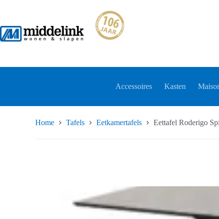
Ga
naar
de
inhoud
Accessoires
Kasten
Maison
Home
Tafels
Eetkamertafels
Eettafel Roderigo Sp