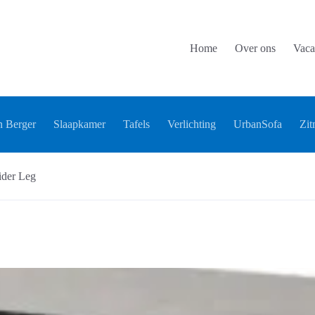
Home
Over ons
Vaca
 Berger
Slaapkamer
Tafels
Verlichting
UrbanSofa
Zit
ider Leg