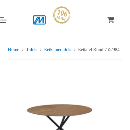
Ga
naar
de
inhoud
Winkelwag
Home
Tafels
Eetkamertafels
Eettafel Rond 755/984