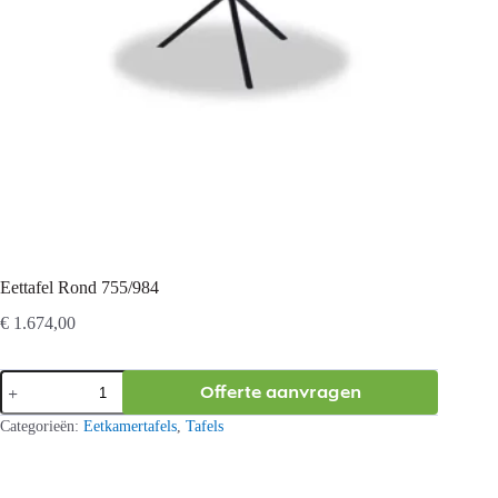
Eettafel Rond 755/984
€
1.674,00
Eettafel
Offerte aanvragen
Rond
755/984
Categorieën:
Eetkamertafels
,
Tafels
aantal