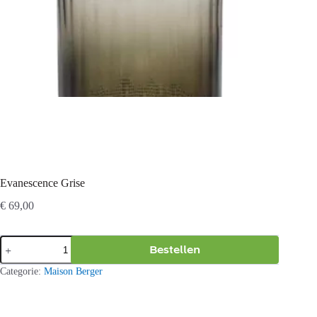
Evanescence Grise
€
69,00
Evanescence
Bestellen
Grise
aantal
Categorie:
Maison Berger