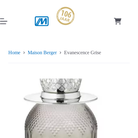
Ga
naar
de
inhoud
Winkelwag
Home
Maison Berger
Evanescence Grise