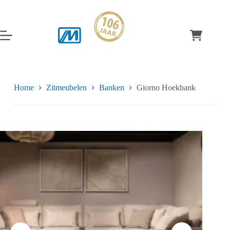
Ga
naar
de
inhoud
Winkelwag
Home
Zitmeubelen
Banken
Giorno Hoekbank