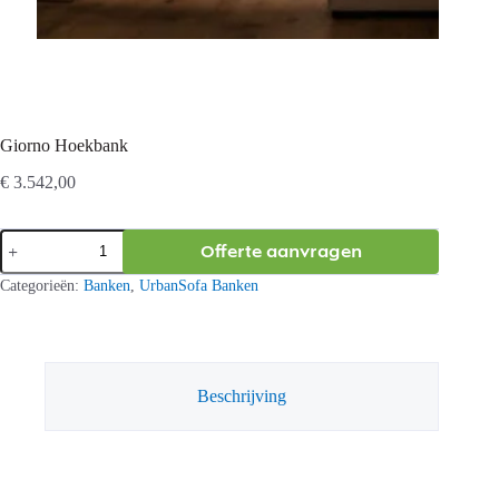
Giorno Hoekbank
€
3.542,00
Giorno
Offerte aanvragen
Hoekbank
aantal
Categorieën:
Banken
,
UrbanSofa Banken
Beschrijving