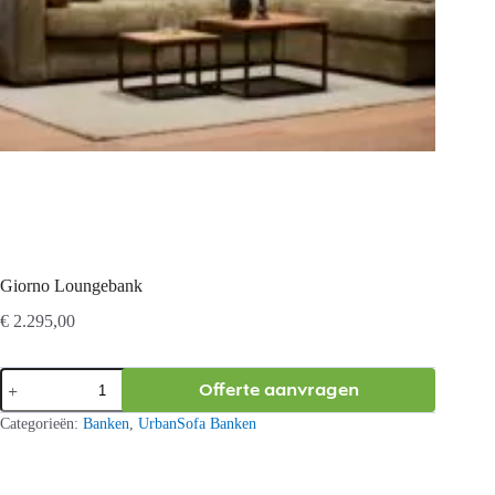
Giorno Loungebank
€
2.295,00
Giorno
Offerte aanvragen
Loungebank
aantal
Categorieën:
Banken
,
UrbanSofa Banken