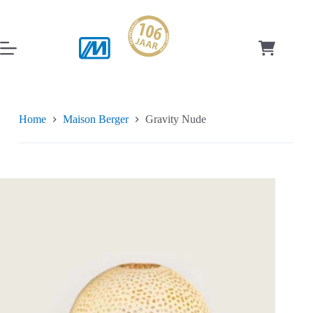
Ga
naar
de
inhoud
Winkelwag
Home
Maison Berger
Gravity Nude