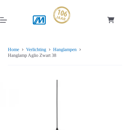
Ga
naar
de
inhoud
Winkelwag
Home
Verlichting
Hanglampen
Hanglamp Aglio Zwart 38