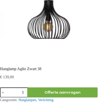
Hanglamp Aglio Zwart 38
€
139,00
Hanglamp
Offerte aanvragen
Aglio
Zwart
Categorieën:
Hanglampen
,
Verlichting
38
aantal