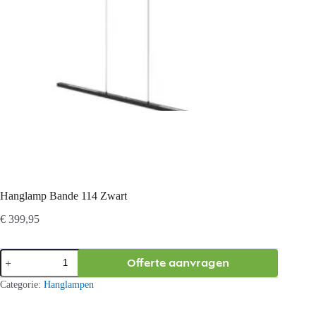
Hanglamp Bande 114 Zwart
€
399,95
Hanglamp
Offerte aanvragen
Bande
114
Categorie:
Hanglampen
Zwart
aantal