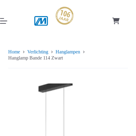
Ga
naar
de
inhoud
Winkelwag
Home
Verlichting
Hanglampen
Hanglamp Bande 114 Zwart