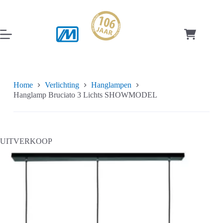
Ga
naar
de
inhoud
Winkelwag
Home
Verlichting
Hanglampen
Hanglamp Bruciato 3 Lichts SHOWMODEL
UITVERKOOP