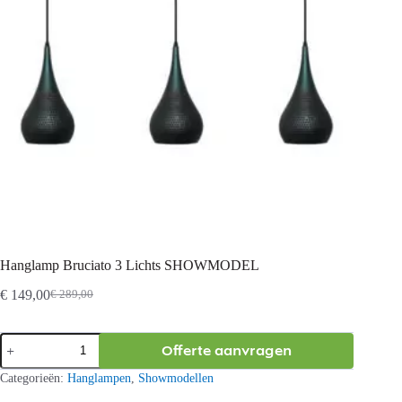
Hanglamp Bruciato 3 Lichts SHOWMODEL
€
149,00
€
289,00
Oorspronkelijke
Huidige
prijs
prijs
was:
is:
Hanglamp
Offerte aanvragen
€ 289,00.
€ 149,00.
Bruciato
3
Categorieën:
Hanglampen
,
Showmodellen
Lichts
SHOWMODEL