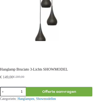
Hanglamp Bruciato 3-Lichts SHOWMODEL
€
149,00
€
289,00
Oorspronkelijke
Huidige
prijs
prijs
was:
is:
Hanglamp
Offerte aanvragen
€ 289,00.
€ 149,00.
Bruciato
3-
Categorieën:
Hanglampen
,
Showmodellen
Lichts
SHOWMODEL