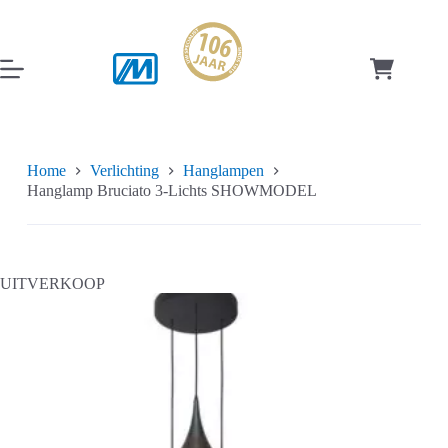
Ga
naar
de
inhoud
Winkelwag
Home
Verlichting
Hanglampen
Hanglamp Bruciato 3-Lichts SHOWMODEL
UITVERKOOP