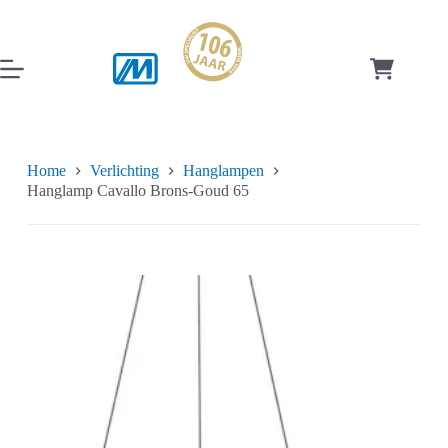
Ga
naar
de
inhoud
Winkelwag
Home
Verlichting
Hanglampen
Hanglamp Cavallo Brons-Goud 65