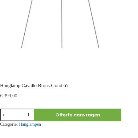
Hanglamp Cavallo Brons-Goud 65
€
399,00
Hanglamp
Offerte aanvragen
Cavallo
Brons-
Categorie:
Hanglampen
Goud
65
aantal