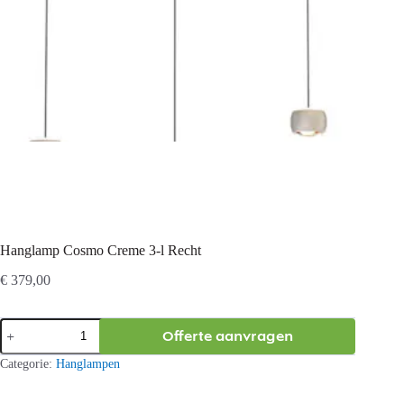
Hanglamp Cosmo Creme 3-l Recht
€
379,00
Hanglamp
Offerte aanvragen
Cosmo
Creme
Categorie:
Hanglampen
3-
l
Recht