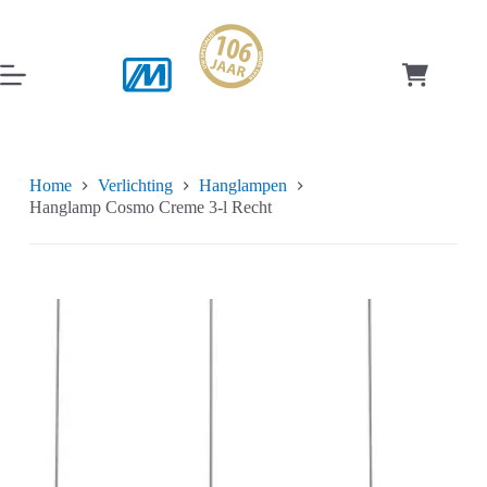
Ga
naar
de
inhoud
Winkelwag
Home
Verlichting
Hanglampen
Hanglamp Cosmo Creme 3-l Recht