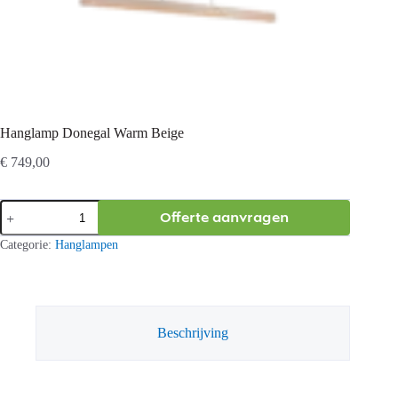
Hanglamp Donegal Warm Beige
€
749,00
Hanglamp
Offerte aanvragen
Donegal
Warm
Categorie:
Hanglampen
Beige
aantal
Beschrijving