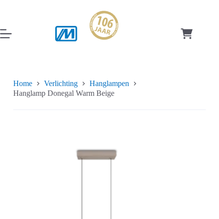
Ga
naar
de
inhoud
Winkelwag
Home
Verlichting
Hanglampen
Hanglamp Donegal Warm Beige