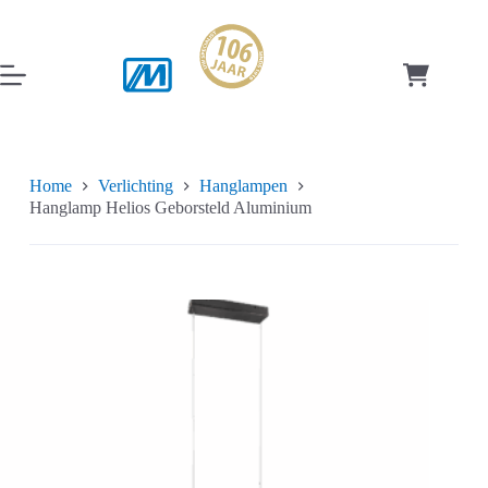
Ga
naar
de
inhoud
Winkelwag
Home
Verlichting
Hanglampen
Hanglamp Helios Geborsteld Aluminium