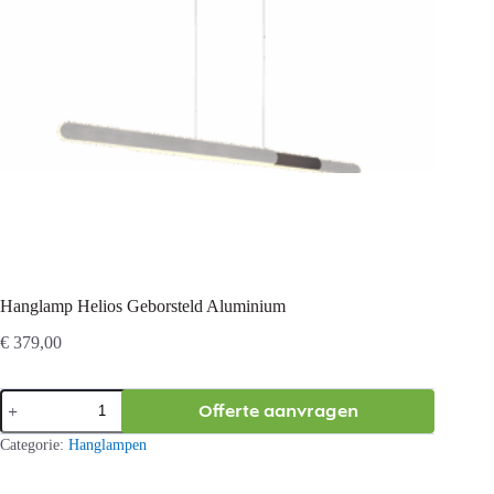
Hanglamp Helios Geborsteld Aluminium
€
379,00
Hanglamp
Offerte aanvragen
Helios
Geborsteld
Categorie:
Hanglampen
Aluminium
aantal