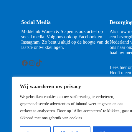
Social Media
Bezorgin
Middelink Wonen & Slapen is ook actief op
Als u uw me
social media. Volg ons ook op Facebook en
een bezorgd
Instagram. Zo bent u altijd op de hoogte van de
Nederland v
laatste ontwikkelingen.
ons naar on
haal uw meu
Facebook
Instagram
TikTok
Lees hier o
Heeft u een
contact met
Wij waarderen uw privacy
Contact
We gebruiken cookies om uw surfervaring te verbeteren,
gepersonaliseerde advertenties of inhoud weer te geven en ons
verkeer te analyseren. Door op ‘Alles accepteren’ te klikken, gaat u
akkoord met ons gebruik van cookies.