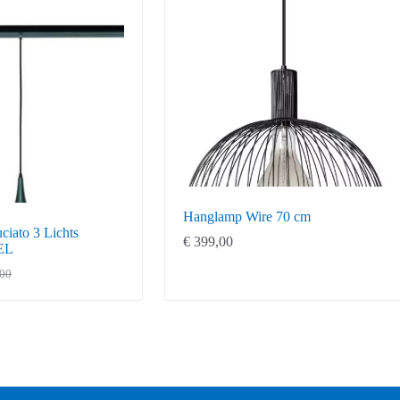
Hanglamp Wire 70 cm
iato 3 Lichts
€
399,00
EL
00
ke