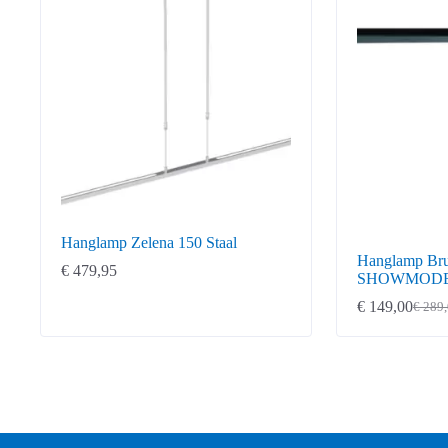
Hanglamp Zelena 150 Staal
Hanglamp Bruc
€
479,95
SHOWMOD
€
149,00
€
289,
Oorspronkelij
Huidige
prijs
prijs
was:
is:
€ 289,00.
€ 149,00.