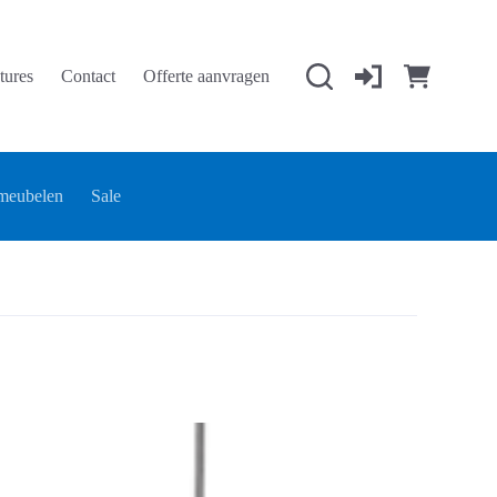
tures
Contact
Offerte aanvragen
Winkelwage
meubelen
Sale