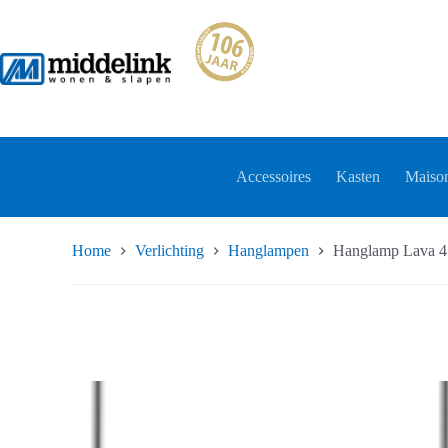
Ga
naar
de
inhoud
Accessoires
Kasten
Maison
Home
Verlichting
Hanglampen
Hanglamp Lava 4 