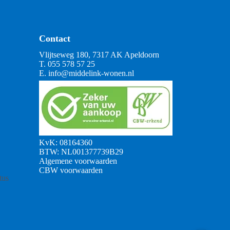
Contact
Vlijtseweg 180, 7317 AK Apeldoorn
T.
055 578 57 25
E.
info@middelink-wonen.nl
KvK: 08164360
BTW: NL001377739B29
Algemene voorwaarden
CBW voorwaarden
tus