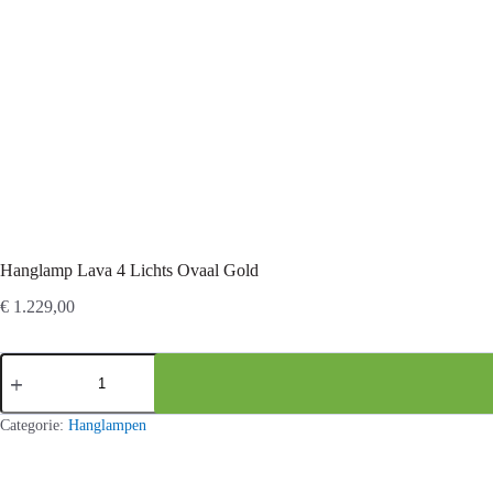
Hanglamp Lava 4 Lichts Ovaal Gold
€
1.229,00
Hanglamp
Lava
4
Lichts
Categorie:
Hanglampen
Ovaal
Gold
aantal