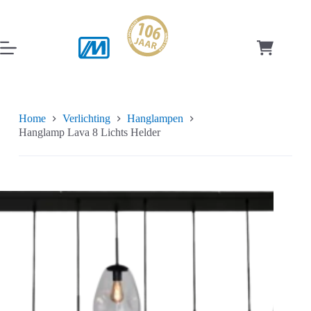
Ga
naar
de
inhoud
Winkelwag
Home
Verlichting
Hanglampen
Hanglamp Lava 8 Lichts Helder