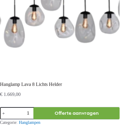
Hanglamp Lava 8 Lichts Helder
€
1.669,00
Hanglamp
Offerte aanvragen
Lava
8
Categorie:
Hanglampen
Lichts
Helder
aantal