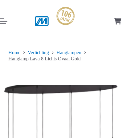
Ga
naar
de
inhoud
Winkelwag
Home
Verlichting
Hanglampen
Hanglamp Lava 8 Lichts Ovaal Gold