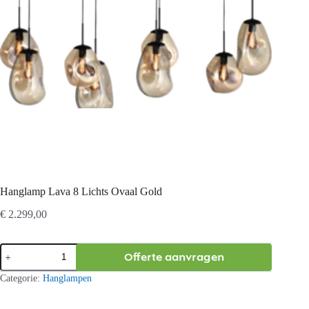
Hanglamp Lava 8 Lichts Ovaal Gold
€
2.299,00
Hanglamp
Offerte aanvragen
Lava
8
Categorie:
Hanglampen
Lichts
Ovaal
Gold