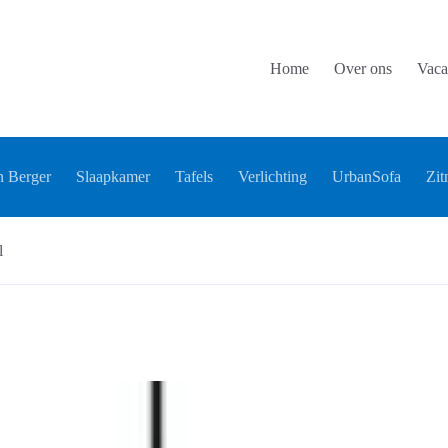
Home
Over ons
Vaca
 Berger
Slaapkamer
Tafels
Verlichting
UrbanSofa
Zit
l