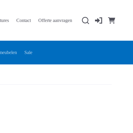
tures
Contact
Offerte aanvragen
Winkelwage
meubelen
Sale