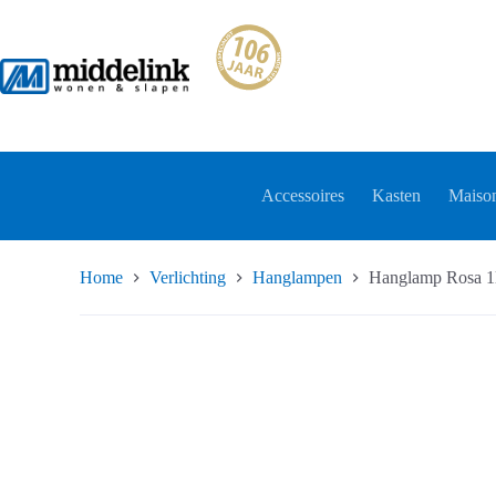
Ga
naar
de
inhoud
Accessoires
Kasten
Maison
Home
Verlichting
Hanglampen
Hanglamp Rosa 1