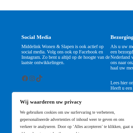
Social Media
Bezorgin
Middelink Wonen & Slapen is ook actief op
Als u uw me
social media. Volg ons ook op Facebook en
een bezorgd
Instagram. Zo bent u altijd op de hoogte van de
Nederland v
laatste ontwikkelingen.
ons naar on
haal uw meu
Facebook
Instagram
TikTok
Lees hier o
Heeft u een
contact met
Wij waarderen uw privacy
Contact
We gebruiken cookies om uw surfervaring te verbeteren,
gepersonaliseerde advertenties of inhoud weer te geven en ons
verkeer te analyseren. Door op ‘Alles accepteren’ te klikken, gaat u