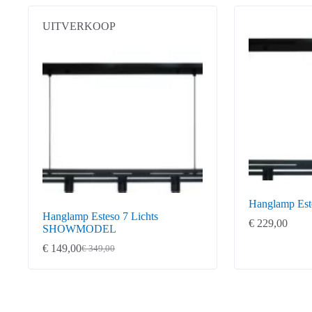
UITVERKOOP
Hanglamp Este
Hanglamp Esteso 7 Lichts
€
229,00
SHOWMODEL
€
149,00
€
349,00
Oorspronkelijke
Huidige
prijs
prijs
was:
is:
€ 349,00.
€ 149,00.