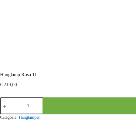
Hanglamp Rosa 1l
€
219,00
Hanglamp
Rosa
1l
aantal
Categorie:
Hanglampen