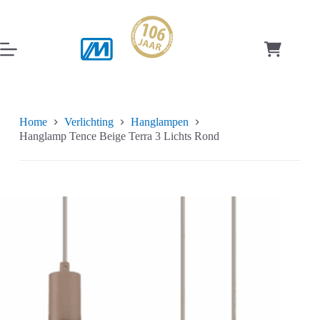
Ga
naar
de
inhoud
Winkelwag
Home
Verlichting
Hanglampen
Hanglamp Tence Beige Terra 3 Lichts Rond