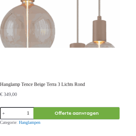
Hanglamp Tence Beige Terra 3 Lichts Rond
€
349,00
Hanglamp
Offerte aanvragen
Tence
Beige
Categorie:
Hanglampen
Terra
3
Lichts