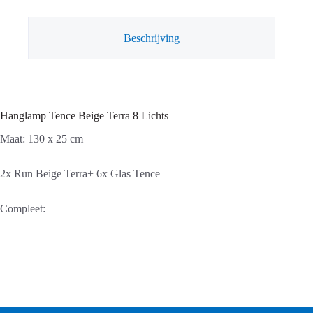
Zigzag
aantal
Beschrijving
Hanglamp Tence Beige Terra 8 Lichts
Maat: 130 x 25 cm
2x Run Beige Terra+ 6x Glas Tence
Compleet: