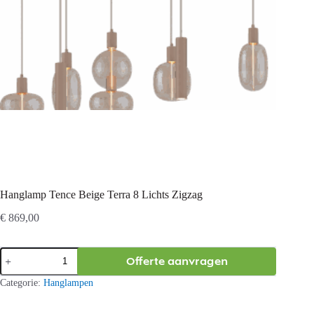
Hanglamp Tence Beige Terra 8 Lichts Zigzag
€
869,00
Hanglamp
Offerte aanvragen
Tence
Beige
Categorie:
Hanglampen
Terra
8
Lichts