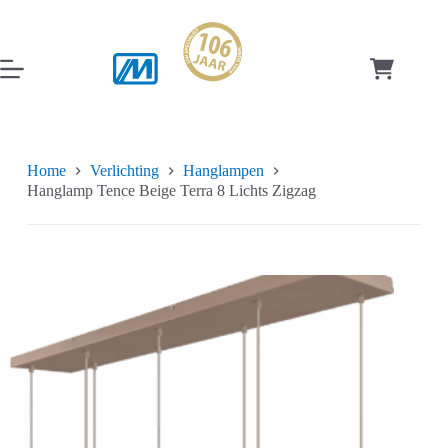
Ga
naar
de
inhoud
Winkelwag
Home
Verlichting
Hanglampen
Hanglamp Tence Beige Terra 8 Lichts Zigzag