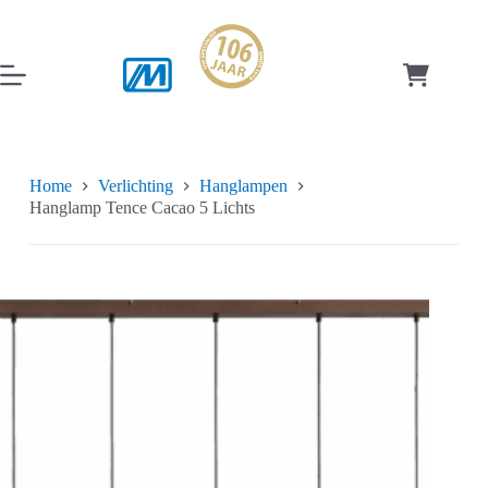
Ga
naar
de
inhoud
Winkelwag
Home
Verlichting
Hanglampen
Hanglamp Tence Cacao 5 Lichts