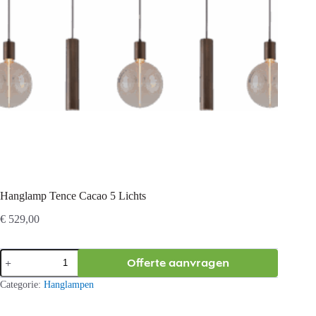
Hanglamp Tence Cacao 5 Lichts
€
529,00
Hanglamp
Offerte aanvragen
Tence
Cacao
Categorie:
Hanglampen
5
Lichts
aantal