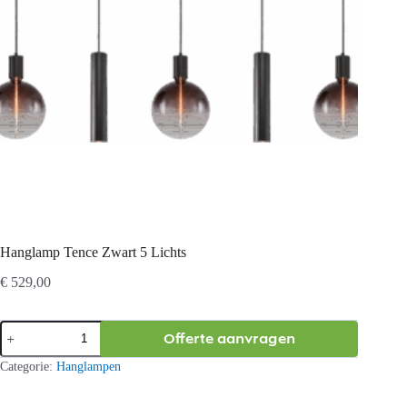
Hanglamp Tence Zwart 5 Lichts
€
529,00
Hanglamp
Offerte aanvragen
Tence
Zwart
Categorie:
Hanglampen
5
Lichts
aantal