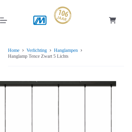
Ga
naar
de
inhoud
Winkelwag
Home
Verlichting
Hanglampen
Hanglamp Tence Zwart 5 Lichts