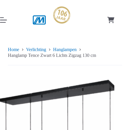
Ga
naar
de
inhoud
Winkelwag
Home
Verlichting
Hanglampen
Hanglamp Tence Zwart 6 Lichts Zigzag 130 cm