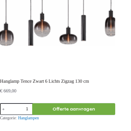
Hanglamp Tence Zwart 6 Lichts Zigzag 130 cm
€
669,00
Hanglamp
Offerte aanvragen
Tence
Zwart
Categorie:
Hanglampen
6
Lichts
Zigzag