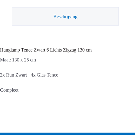
130
cm
aantal
Beschrijving
Hanglamp Tence Zwart 6 Lichts Zigzag 130 cm
Maat: 130 x 25 cm
2x Run Zwart+ 4x Glas Tence
Compleet: