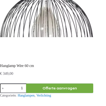
Hanglamp Wire 60 cm
€
349,00
Hanglamp
Offerte aanvragen
Wire
60
Categorieën:
Hanglampen
,
Verlichting
cm
aantal