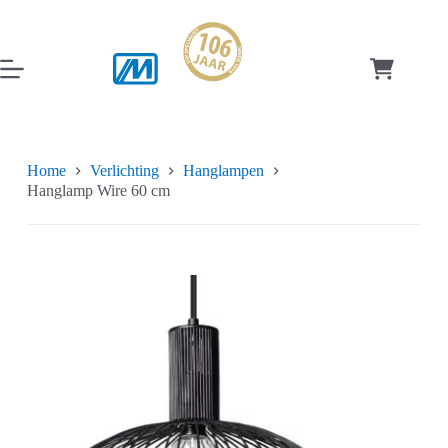
Ga
naar
de
inhoud
Winkelwag
Home
Verlichting
Hanglampen
Hanglamp Wire 60 cm