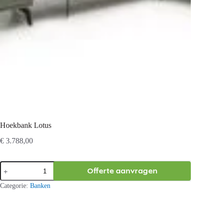
Hoekbank Lotus
€
3.788,00
Hoekbank
Offerte aanvragen
Lotus
aantal
Categorie:
Banken