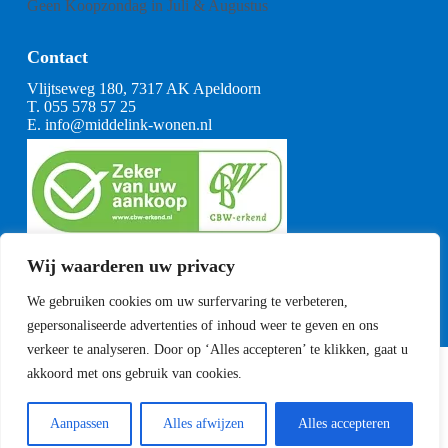
Geen Koopzondag in Juli & Augustus
Contact
Vlijtseweg 180, 7317 AK Apeldoorn
T.
055 578 57 25
E.
info@middelink-wonen.nl
KvK: 08164360
Wij waarderen uw privacy
BTW: NL001377739B29
Algemene voorwaarden
We gebruiken cookies om uw surfervaring te verbeteren,
CBW voorwaarden
gepersonaliseerde advertenties of inhoud weer te geven en ons
verkeer te analyseren. Door op ‘Alles accepteren’ te klikken, gaat u
akkoord met ons gebruik van cookies.
Copyright Middelink Wonen 2023
Privacyverklaring
Sitemap
Aanpassen
Alles afwijzen
Alles accepteren
Ontwikkeld door
Best4u Media