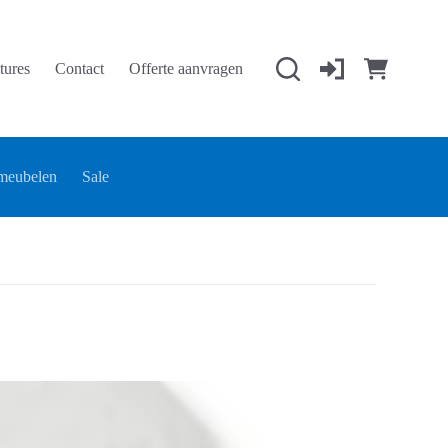
tures
Contact
Offerte aanvragen
Winkelwage
meubelen
Sale