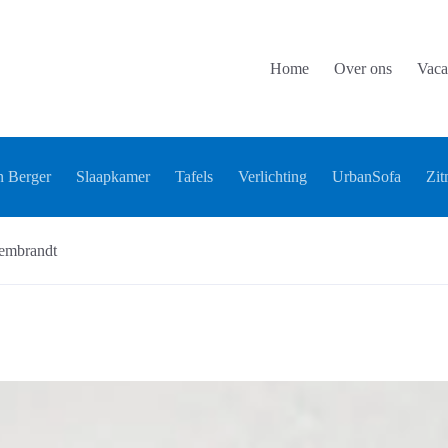
Home
Over ons
Vaca
 Berger
Slaapkamer
Tafels
Verlichting
UrbanSofa
Zit
embrandt