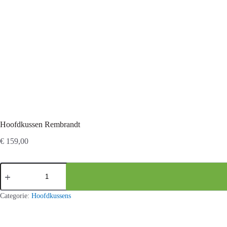
Hoofdkussen Rembrandt
€
159,00
Hoofdkussen
Rembrandt
aantal
Categorie:
Hoofdkussens