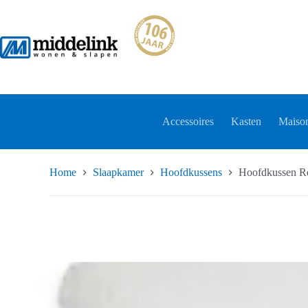
Ga
naar
de
inhoud
Accessoires
Kasten
Maison
Home
Slaapkamer
Hoofdkussens
Hoofdkussen R