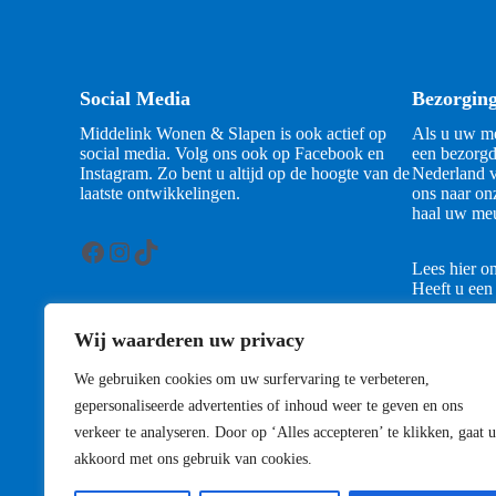
Social Media
Bezorgin
Middelink Wonen & Slapen is ook actief op
Als u uw me
social media. Volg ons ook op Facebook en
een bezorgd
Instagram. Zo bent u altijd op de hoogte van de
Nederland v
laatste ontwikkelingen.
ons naar on
haal uw meu
Facebook
Instagram
TikTok
Lees hier o
Heeft u een
contact met
Wij waarderen uw privacy
Contact
We gebruiken cookies om uw surfervaring te verbeteren,
gepersonaliseerde advertenties of inhoud weer te geven en ons
verkeer te analyseren. Door op ‘Alles accepteren’ te klikken, gaat u
akkoord met ons gebruik van cookies.