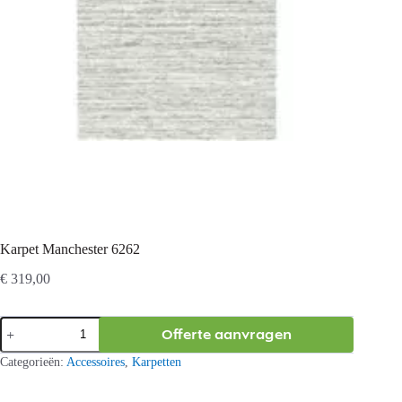
Karpet Manchester 6262
€
319,00
Karpet
Offerte aanvragen
Manchester
6262
Categorieën:
Accessoires
,
Karpetten
aantal