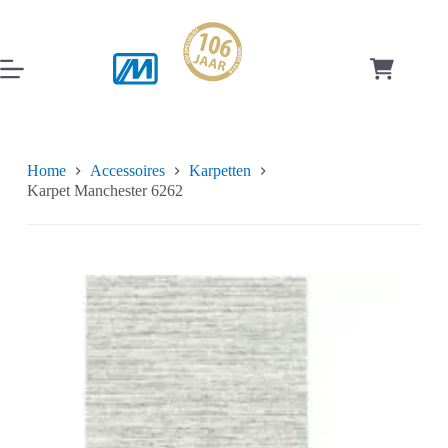
Ga
naar
de
inhoud
Winkelwag
Home
Accessoires
Karpetten
Karpet Manchester 6262